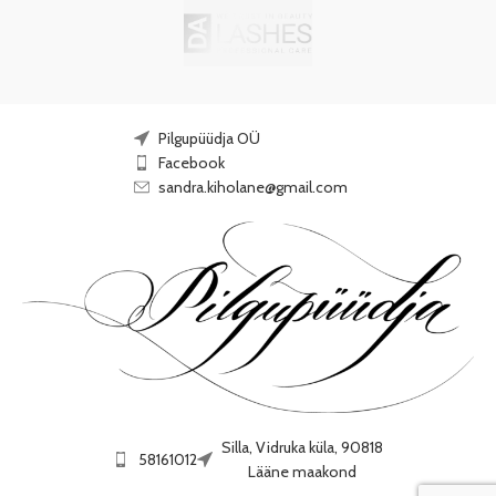
Pilgupüüdja OÜ
Facebook
sandra.kiholane@gmail.com
Silla, Vidruka küla, 90818
58161012
Lääne maakond