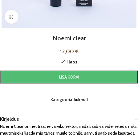
Click to enlarge
Noemi clear
13,00
€
1 laos
LISA KORVI
Kategooria:
kulmud
Kirjeldus
Noemi Clear on neutraalne värvikorrektor, mida saab värvide heledamaks
muutmiseks lisada mis tahes muule toonile, samuti saab seda kasutada