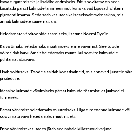
karva turgutamiseks ja lisaläike andmiseks. Eriti soovitatav on seda
kasutada pärast kulmude lamineerimist, kuna karvad kipuvad rohkem
pigmenti imama. Seda saab kasutada ka iseseisvalt ravimaskina, mis
annab kulmudele suurema sära.
Heledamate värvitoonide saamiseks, lisatuna Noemi Dye’le.
Karva õrnaks heledamaks muutmiseks enne värvimist. See toode
võimaldab karvu õrnalt heledamaks muuta, kui soovite kulmudele
puhtamat alusvärvi.
Lisahoolduseks. Toode sisaldab koostisaineid, mis annavad juustele sära
ja sileduse.
Ideaalne kulmude värvimiseks pärast kulmude tõstmist, et juuksed ei
tumeneks.
Pärast värvimist heledamaks muutmiseks. Liiga tumenenud kulmude või
soovimatu värvi heledamaks muutmiseks.
Enne värvimist kasutades jätab see nahale küllastunud varjundi.