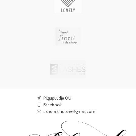
Pilgupüüdja OÜ
Facebook
sandra.kiholane@gmail.com